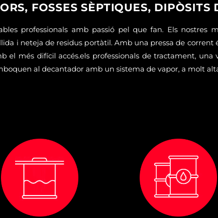
RS, FOSSES SÈPTIQUES, DIPÒSITS
les professionals amb passió pel que fan. Els nostres 
ida i neteja de residus portàtil. Amb una pressa de corrent é
mb el més difícil accés.els professionals de tractament, una
mboquen al decantador amb un sistema de vapor, a molt alta