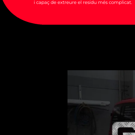
i capaç de extreure el residu més complicat.