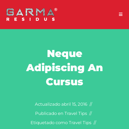
Neque
Adipiscing An
Cursus
Actualizado
abril 15, 2016
Publicado en
Travel Tips
Etiquetado como
Travel Tips