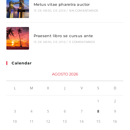
Metus vitae pharetra auctor
15 DE ABRIL DE 2016
/
SIN COMENTARIOS
Praesent libro se cursus ante
15 DE ABRIL DE 2016
/
3 COMENTARIOS
Calendar
AGOSTO 2026
L
M
X
J
V
S
D
1
2
3
4
5
6
7
8
9
10
11
12
13
14
15
16